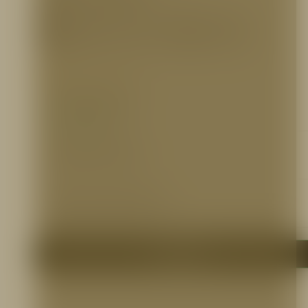
AGUTF151
– Boquilla para monitor 2,5″ NH (250gpm), ZN TFT, Alum.
AGUTF152
– Boquilla para monitor 2,5″ NH (350gpm), ZN TFT, Alum.
AGUTF153
– Boquilla para monitor 2,5″ NH (500gpm), ZN TFT, Alum.
AGUTF154
– Boquilla para monitor 2,5″ NH (750gpm), ZN TFT, Alum.
INFORMACIÓN ADICIONAL
Ficha Técnica
https://bit.ly/2lIeIjy
Certificaciones
N/A
Otros Documentos
N/A
Me interesa