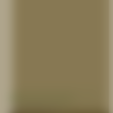
Manguera Industrial Sintética 1 1/2″ o 2
1/2″ X 100 pies, PVC, 5ELEM
MANGUERAS CONTRA INCENDIO