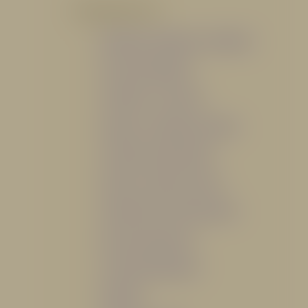
POR PRODUCTO
Mangueras, Monitores y Boquillas
Trajes para Bombero
Gabinetes y Accesorios
Siamesa y Cabezales de prueba
Válvulas Contra Incendio
Duchas y Fuentes Lavaojos
Sistemas Fijos Contra Incendio
Base de Emergencias
Caseta Para Manguera
Hidrantes