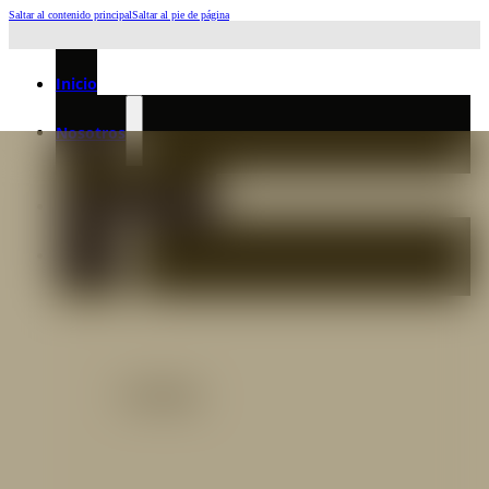
Saltar al contenido principal
Saltar al pie de página
Horario de Atención: L a J 6:45am-4:00pm - Viernes: 6:30am-3:00pm
Inicio
Nosotros
Nuestro Equipo
Preguntas frecuentes
Catálogo
Catálogo