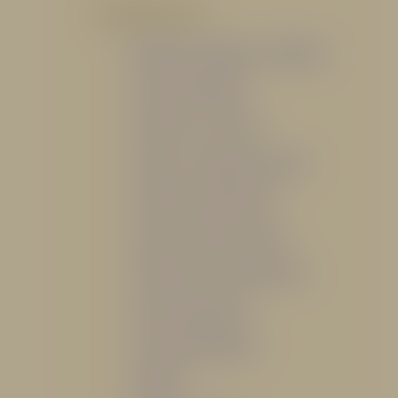
POR PRODUCTO
Mangueras, Monitores y Boquillas
Trajes para Bombero
Gabinetes y Accesorios
Siamesa y Cabezales de prueba
Válvulas Contra Incendio
Duchas y Fuentes Lavaojos
Sistemas Fijos Contra Incendio
Base de Emergencias
Caseta Para Manguera
Hidrantes