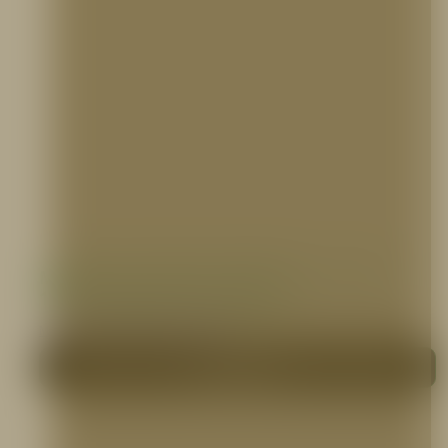
Manguera Industrial Sintética 1 1/2″ o 2
1/2″ X 100 pies, PVC, 5ELEM
MANGUERAS CONTRA INCENDIO
Me interesa