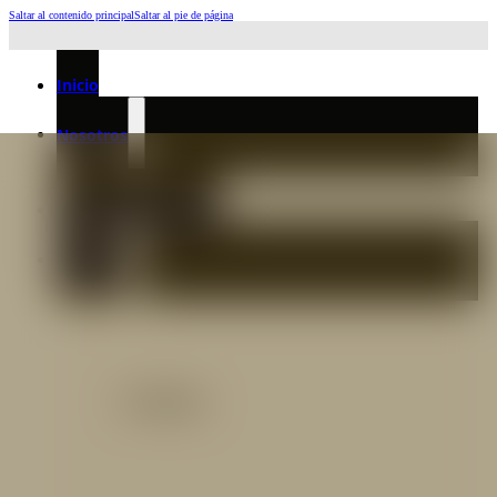
Saltar al contenido principal
Saltar al pie de página
Horario de Atención: L a J 6:45am-4:00pm - Viernes: 6:30am-3:00pm
Inicio
Nosotros
Nuestro Equipo
Preguntas frecuentes
Catálogo
Catálogo