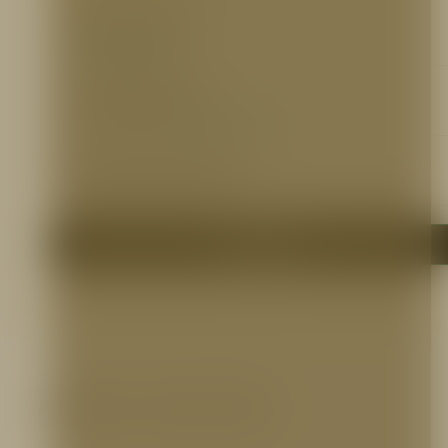
Ficha Técnica
https://bit.ly/2lBU0C4
Certificaciones
Ver Certificación FM:
https://bit.ly/2kmzt4o
Otros Documentos
N/A
Me interesa
Productos relacionados