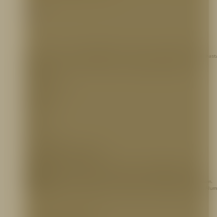
Hidrantes
Monitor Fijo con entrada
flanchada de 4″ o 3″
, salida de
2 1/2″ NH
, caudal has
gpm @ 100 psi
, Aprobado por
FM
, cuerpo en
aluminio anodizado
, marca TFT.
MATERIAL:
Aluminio Anodizado
PRESIÓN:
100 psi
FLUJO:
Hasta 1250 gpm
REFERENCIA PARA PEDIDOS
AGUTF652
– Monitor tipo cobra 4″ Hurricane hasta 1250 GPM, FM, TFT, Alum.
AGUTF651
– Monitor tipo cobra 3″ Hurricane hasta 1250 GPM, FM, TFT, Alum.
AGUTF760
– Monitor Control Remoto 4″ Hurricane hasta 1250 GPM, CE, TFT, Alum.
AGUTF761
– Monitor Control Remoto 4″ Hurricane hasta 1250 GPM, ATEX, TFT, Alum
INFORMACIÓN ADICIONAL