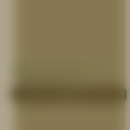
Manguera Industrial Sintética 1 1/2″ o 2
1/2″ X 100 pies, PVC, 5ELEM
MANGUERAS CONTRA INCENDIO
Me interesa