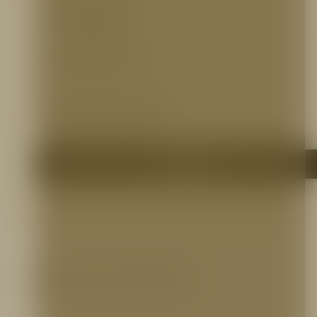
Ficha Técnica
https://bit.ly/2kyUKHR
Certificaciones
N/A
Otros Documentos
N/A
Me interesa
Productos relacionados