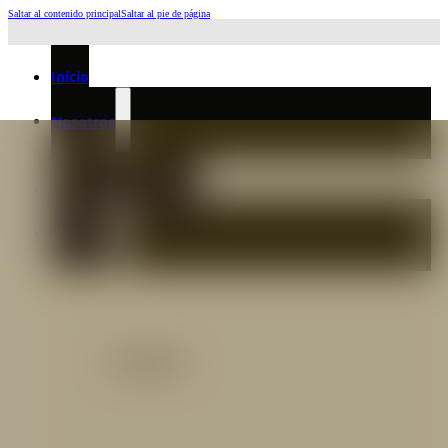
Saltar al contenido principal
Saltar al pie de página
Horario de Atención: L a J 6:45am-4:00pm - Viernes: 6:30am-3:00pm
Inicio
Nosotros
Nuestro Equipo
Preguntas frecuentes
Catálogo
Catálogo