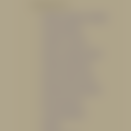
POR PRODUCTO
Mangueras, Monitores y Boquillas
Trajes para Bombero
Gabinetes y Accesorios
Siamesa y Cabezales de prueba
Válvulas Contra Incendio
Duchas y Fuentes Lavaojos
Sistemas Fijos Contra Incendio
Base de Emergencias
Caseta Para Manguera
Hidrantes