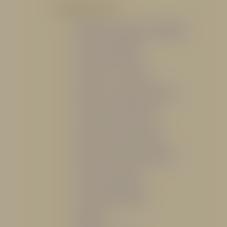
POR PRODUCTO
Mangueras, Monitores y Boquillas
Trajes para Bombero
Gabinetes y Accesorios
Siamesa y Cabezales de prueba
Válvulas Contra Incendio
Duchas y Fuentes Lavaojos
Sistemas Fijos Contra Incendio
Base de Emergencias
Caseta Para Manguera
Hidrantes