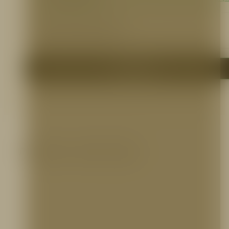
8dot/view?usp=sharing
Otros Documentos
N.A.
Me interesa
Productos relacionados