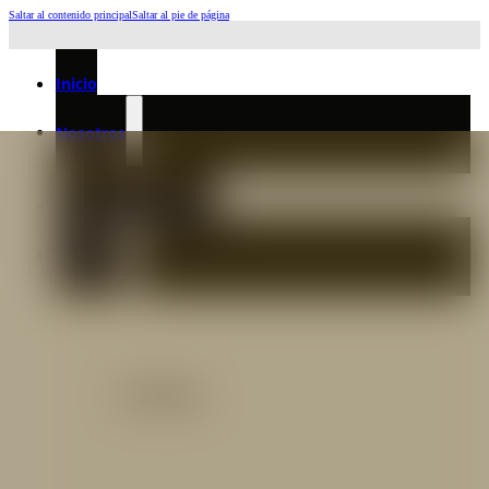
Saltar al contenido principal
Saltar al pie de página
Horario de Atención: L a J 6:45am-4:00pm - Viernes: 6:30am-3:00pm
Inicio
Nosotros
Nuestro Equipo
Preguntas frecuentes
Catálogo
Catálogo