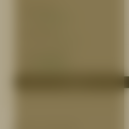
Ficha Técnica
Agente Ansulex:
https://bit.ly/2kyrYqP
Extintor:
https://bit.ly/2m0OpFz
Certificaciones
Ver Certificación UL:
https://bit.ly/2k19grG
Otros Documentos
Brochure:
https://bit.ly/2lyskOt
Garantía:
https://bit.ly/2lAqTza
MSDS Ansulex:
https://bit.ly/2k3o2yh
Me interesa
Productos relacionados