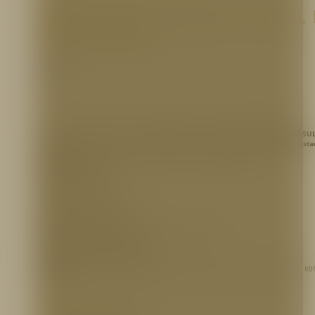
Extintor para Cocinas 1,6 Gal., 
Guard, Ansul
Extintores
Extintor portátil presurizado de
1,6 galones
, cargado con
agente liquido ANSUL
con soporte de pared, para incendios tipo K en
cocinas y restaurantes, List
marca ANSUL.
Aplicaciones típicas: Freidora, parrillas, woks, etc.
CERTIFICACIONES:
Listado UL
APLICACIONES TÍPICAS:
Restaurantes, Hoteles, Hospitales, Aeropuertos, Escuelas.
REFERENCIA PARA PEDIDOS
EXTAN186
– Extintor 1,6 gal. Agente Ansulex (AK) Tipo K, presurizado, UL, ANSUL, K0
434909
INFORMACIÓN ADICIONAL