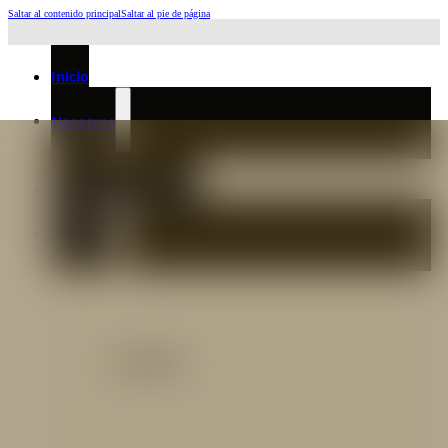
Saltar al contenido principal
Saltar al pie de página
Horario de Atención: L a J 6:45am-4:00pm - Viernes: 6:30am-3:00pm
Inicio
Nosotros
Nuestro Equipo
Preguntas frecuentes
Catálogo
Catálogo