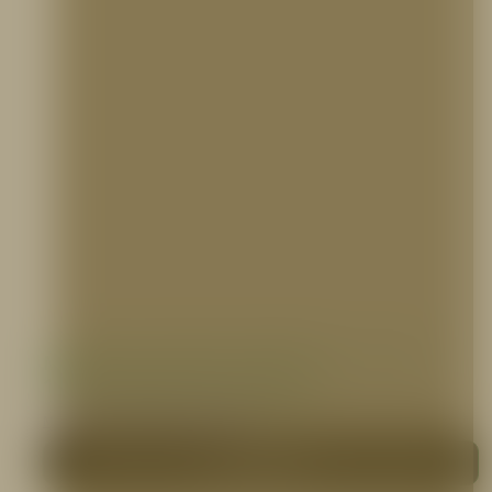
Manguera Industrial Sintética 1 1/2″ o 2
1/2″ X 100 pies, PVC, 5ELEM
MANGUERAS CONTRA INCENDIO
Me interesa