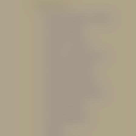
POR PRODUCTO
Mangueras, Monitores y Boquillas
Trajes para Bombero
Gabinetes y Accesorios
Siamesa y Cabezales de prueba
Válvulas Contra Incendio
Duchas y Fuentes Lavaojos
Sistemas Fijos Contra Incendio
Base de Emergencias
Caseta Para Manguera
Hidrantes