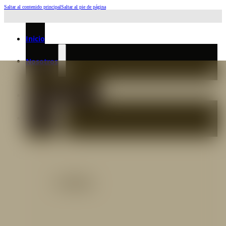
Saltar al contenido principal
Saltar al pie de página
Horario de Atención: L a J 6:45am-4:00pm - Viernes: 6:30am-3:00pm
Inicio
Nosotros
Nuestro Equipo
Preguntas frecuentes
Catálogo
Catálogo