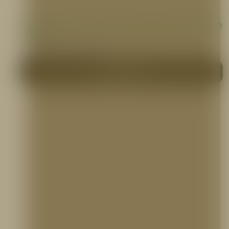
Concentrado de Espuma AR-AFFF 3X3-C6, HD
FIRE
CONCENTRADOS DE ESPUMA
Me interesa