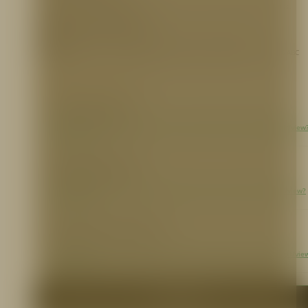
Hoteles, Centros comerciales, aeropuertos, procesos de manufactura, oficinas.
REFERENCIA PARA PEDIDOS
EXTBU013
– Extintor 10 lb. PQS (ABC), presurizado, UL, Buckeye, 11340
EXTBU021
– Extintor 20 lb. PQS (ABC), presurizado, UL, Buckeye, 12120 // 20S ABC
INFORMACIÓN ADICIONAL
Ficha Técnica
https://drive.google.com/file/d/1X47cqehogZzUiNkAxe9LCtwoWXVKi20r/view
usp=sharing
Certificaciones
Certificación UL:
https://drive.google.com/file/d/1lRFS2OvIv4dfX_ohv5vLQHbHstrW7wcE/view?
usp=sharing
Otros Documentos
Garantía:
https://drive.google.com/file/d/15qEyl3A3uVgL670M8naomYzydC0GfEgH/vie
usp=sharing
Me interesa