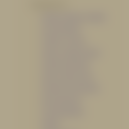
POR PRODUCTO
Mangueras, Monitores y Boquillas
Trajes para Bombero
Gabinetes y Accesorios
Siamesa y Cabezales de prueba
Válvulas Contra Incendio
Duchas y Fuentes Lavaojos
Sistemas Fijos Contra Incendio
Base de Emergencias
Caseta Para Manguera
Hidrantes