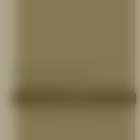
Manguera Industrial Sintética 1 1/2″ o 2
1/2″ X 100 pies, PVC, 5ELEM
MANGUERAS CONTRA INCENDIO
Me interesa