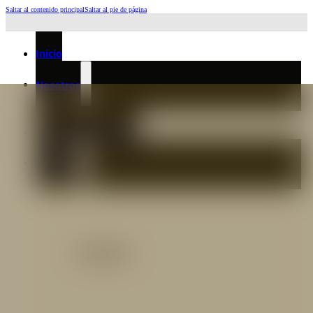
Saltar al contenido principal
Saltar al pie de página
Horario de Atención: L a J 6:45am-4:00pm - Viernes: 6:30am-3:00pm
Inicio
Nosotros
Nuestro Equipo
Preguntas frecuentes
Catálogo
Catálogo