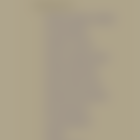
POR PRODUCTO
Mangueras, Monitores y Boquillas
Trajes para Bombero
Gabinetes y Accesorios
Siamesa y Cabezales de prueba
Válvulas Contra Incendio
Duchas y Fuentes Lavaojos
Sistemas Fijos Contra Incendio
Base de Emergencias
Caseta Para Manguera
Hidrantes