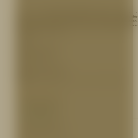
Extintor rodante de
dióxido de carbono (CO2)
, diseñado para controlar in
clasificados tipo
B y C (B= Líquidos inflamables y combustibles – C= equipos eléct
Ideal para utilizarse en interiores o áreas cerradas como:
hangares de aviación,
de pulverización de pintura, tanques de enfriamiento, industrias de fabrica
tubos metálicos o lugares donde…
AGENTE:
Dióxido de carbono liquido Co2
PRESIÓN DE SERVICIO:
2175 PSI
REFERENCIA PARA PEDIDOS
EXTPR066
Extintor de 100 lb de CO2, con Carretilla, 2 Cilindros, Prodeseg
INFORMACIÓN ADICIONAL
Ficha Técnica
https://bit.ly/2k3HFpX
Certificaciones
N/A