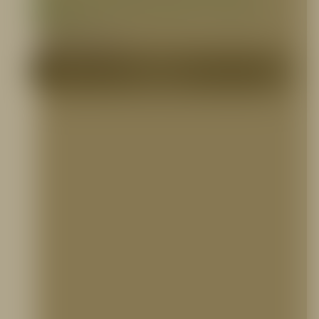
Espuma, Capacidad 500 litros con Bomba,
Firexpress
SEGMENTO BOMBERIL
Me Interesa