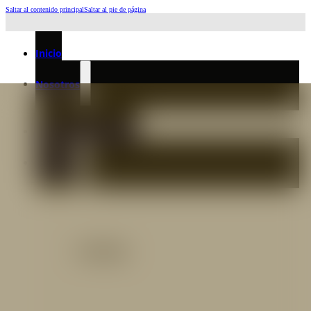
Saltar al contenido principal
Saltar al pie de página
Horario de Atención: L a J 6:45am-4:00pm - Viernes: 6:30am-3:00pm
Inicio
Nosotros
Nuestro Equipo
Preguntas frecuentes
Catálogo
Catálogo