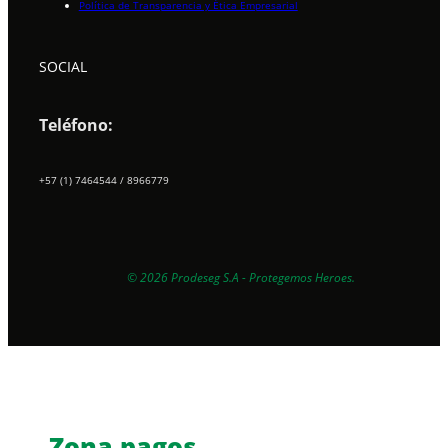
Política de Transparencia y Ética Empresarial
SOCIAL
Teléfono:
+57 (1) 7464544 / 8966779
EXPERTOS EN PROTECCIÓN
© 2026 Prodeseg S.A - Protegemos Heroes.
Zona pagos