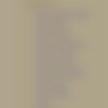
POR PRODUCTO
Mangueras, Monitores y Boquillas
Trajes para Bombero
Gabinetes y Accesorios
Siamesa y Cabezales de prueba
Válvulas Contra Incendio
Duchas y Fuentes Lavaojos
Sistemas Fijos Contra Incendio
Base de Emergencias
Caseta Para Manguera
Hidrantes