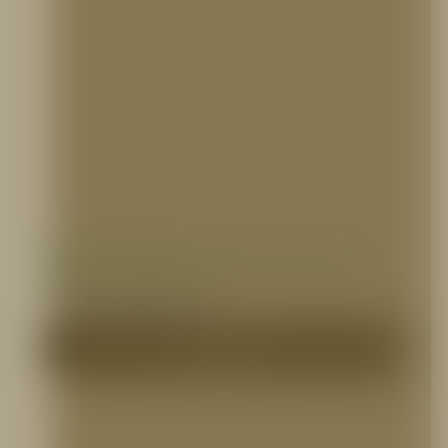
Trailer de Espuma, Capacidad 265 gal de
AFFF 3%, Prodeseg
PORTAFOLIO INTERNACIONAL
Me Interesa