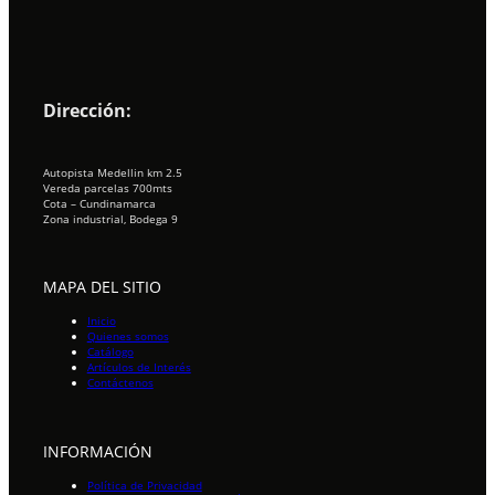
Dirección:
Autopista Medellin km 2.5
Vereda parcelas 700mts
Cota – Cundinamarca
Zona industrial, Bodega 9
MAPA DEL SITIO
Inicio
Quienes somos
Catálogo
Artículos de Interés
Contáctenos
INFORMACIÓN
Política de Privacidad