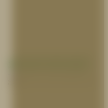
Extintores de CO2 vs ABC: ¿Cuál elegir
para su oficina o centro de cómputo?
VARIOS
CO2 o Polvo Químico: ¿Cuál es el extintor que realmente necesita su oficina?
Elegir el…