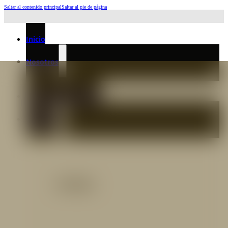
Saltar al contenido principal
Saltar al pie de página
Horario de Atención: L a J 6:45am-4:00pm - Viernes: 6:30am-3:00pm
Inicio
Nosotros
Nuestro Equipo
Preguntas frecuentes
Catálogo
Catálogo