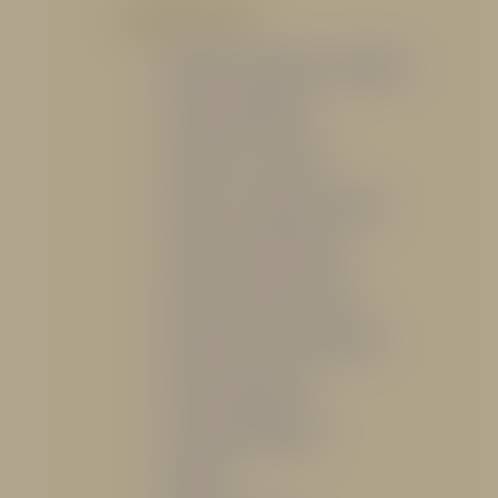
POR PRODUCTO
Mangueras, Monitores y Boquillas
Trajes para Bombero
Gabinetes y Accesorios
Siamesa y Cabezales de prueba
Válvulas Contra Incendio
Duchas y Fuentes Lavaojos
Sistemas Fijos Contra Incendio
Base de Emergencias
Caseta Para Manguera
Hidrantes