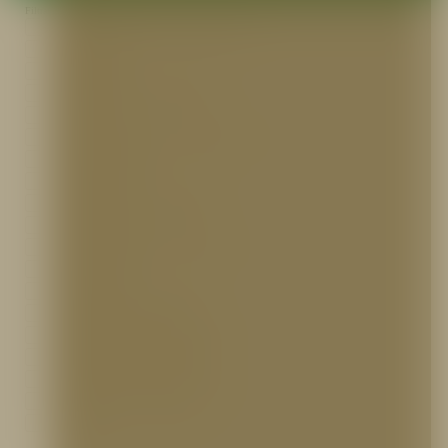
Filtrar por:
Accesorios para Gabinetes
Batefuego
Brigada
Cabezales de prueba
Camillas
Concentrados de espuma
Emergencia
Extintores
Extintores Prodeseg
Gabinetes
Gabinetes y Accesorios
Hidrantes
Ingeniería
Segmento Bomberil
Segmento Hidráulico
Segmento Industrial
Segmento Petrolero
Trajes para Bombero
Varios