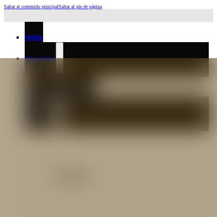
Saltar al contenido principal
Saltar al pie de página
Horario de Atención: L a J 6:45am-4:00pm - Viernes: 6:30am-3:00pm
Inicio
Nosotros
Nuestro Equipo
Preguntas frecuentes
Catálogo
Catálogo