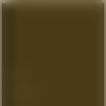
Dirección:
Autopista Medellin km 2.5
Vereda parcelas 700mts
Cota – Cundinamarca
Zona industrial, Bodega 9