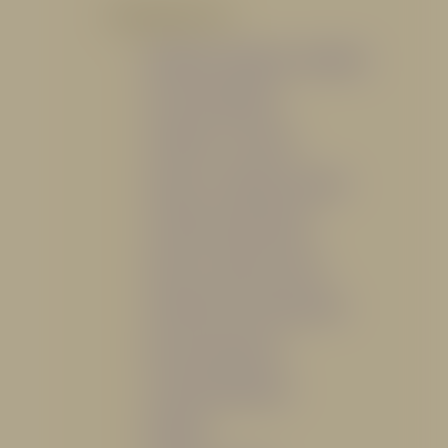
POR PRODUCTO
Mangueras, Monitores y Boquillas
Trajes para Bombero
Gabinetes y Accesorios
Siamesa y Cabezales de prueba
Válvulas Contra Incendio
Duchas y Fuentes Lavaojos
Sistemas Fijos Contra Incendio
Base de Emergencias
Caseta Para Manguera
Hidrantes