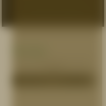
EXPERTOS EN PROTECCIÓN
© 2026 Prodeseg S.A - Protegemos Heroes.
Zona pagos
Selecciona el medio que prefieras para realizar
tus pagos.
Pagos PSE