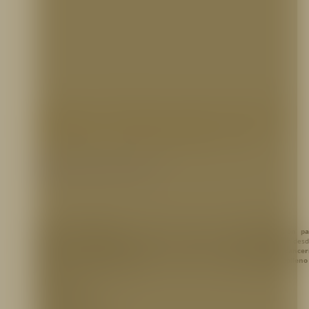
Equipo de Descontaminación
Portátil, DECON/PAK, TFT
Productos de Protección contra el COVID-19
El sistema DECON/PAK
, es un sistema autónomo de
descontaminación pa
bomberos y los equipos utilizados
. Inyecta un agente de descontaminación des
a 0,5% para
protección de ropa
y eliminación rápida de
sustancias cancer
después de atender la emergencia. La unidad posee un
tanque de polipropileno
galones
con acople de entrada…
ACCESORIOS: