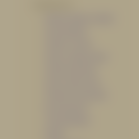
POR PRODUCTO
Mangueras, Monitores y Boquillas
Trajes para Bombero
Gabinetes y Accesorios
Siamesa y Cabezales de prueba
Válvulas Contra Incendio
Duchas y Fuentes Lavaojos
Sistemas Fijos Contra Incendio
Base de Emergencias
Caseta Para Manguera
Hidrantes