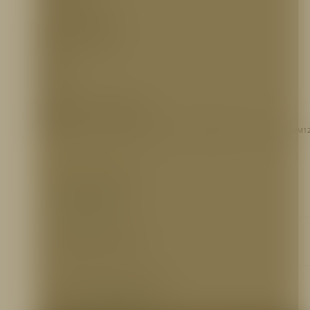
– Válvula integrada
– Tanque en polipropileno
– Manquera de 3,7 m.
RANGO DE PRESIÓN:
100 PSI.
CAUDAL:
12 GPM
REFERENCIA PARA PEDIDOS
ESPTF251
– Sistema de descontaminación portatil DECONPAK 1 1/2″ NH , TFT, UM1
INFORMACIÓN ADICIONAL
Ficha Técnica
http://bit.ly/37ej8BY
Certificaciones
N/A
Otros Documentos
Brochure:
http://bit.ly/2TJOX1p