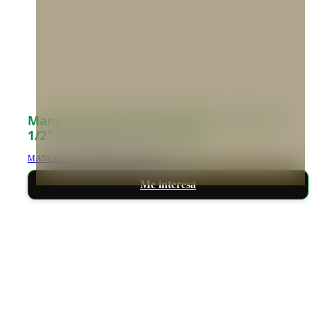
Manguera Industrial Sintética 1 1/2″ o 2
1/2″ X 100 pies, PVC, 5ELEM
MANGUERAS CONTRA INCENDIO
Me interesa