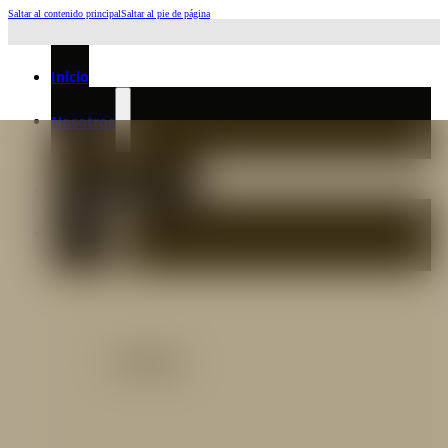
Saltar al contenido principal
Saltar al pie de página
Horario de Atención: L a J 6:45am-4:00pm - Viernes: 6:30am-3:00pm
Inicio
Nosotros
Nuestro Equipo
Preguntas frecuentes
Catálogo
Catálogo