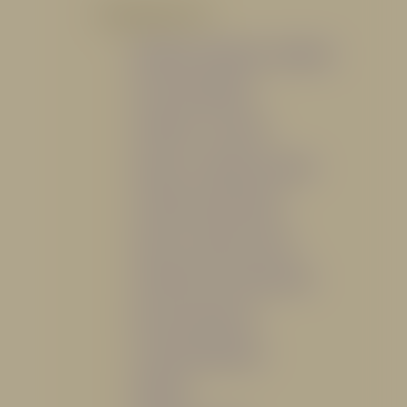
POR PRODUCTO
Mangueras, Monitores y Boquillas
Trajes para Bombero
Gabinetes y Accesorios
Siamesa y Cabezales de prueba
Válvulas Contra Incendio
Duchas y Fuentes Lavaojos
Sistemas Fijos Contra Incendio
Base de Emergencias
Caseta Para Manguera
Hidrantes