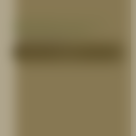
Válvula angular de 1 1/2″ y 2 1/2″ NH
Certificada UL/FM, HUACHENG
ACCESORIOS PARA GABINETES
Me Interesa