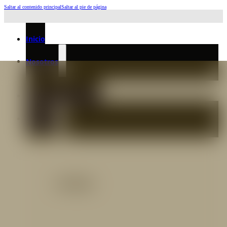
Saltar al contenido principal
Saltar al pie de página
Horario de Atención: L a J 6:45am-4:00pm - Viernes: 6:30am-3:00pm
Inicio
Nosotros
Nuestro Equipo
Preguntas frecuentes
Catálogo
Catálogo