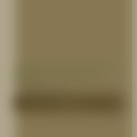
Válvula Restrictora de Presión Angular de 1
1/2″ y 2 1/2″ NH Certificada UL/FM
HUACHENG
ACCESORIOS PARA GABINETES
Me Interesa