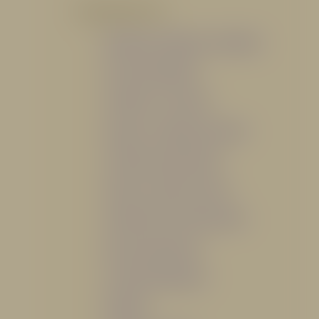
POR PRODUCTO
Mangueras, Monitores y Boquillas
Trajes para Bombero
Gabinetes y Accesorios
Siamesa y Cabezales de prueba
Válvulas Contra Incendio
Duchas y Fuentes Lavaojos
Sistemas Fijos Contra Incendio
Base de Emergencias
Caseta Para Manguera
Hidrantes