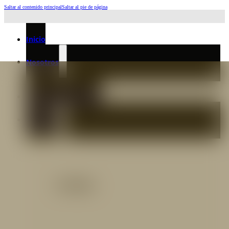
Saltar al contenido principal
Saltar al pie de página
Horario de Atención: L a J 6:45am-4:00pm - Viernes: 6:30am-3:00pm
Inicio
Nosotros
Nuestro Equipo
Preguntas frecuentes
Catálogo
Catálogo