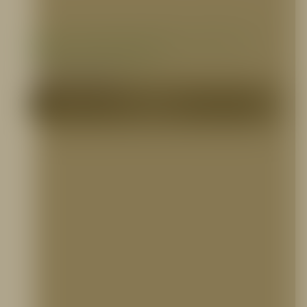
Casco Forestal para Bombero, NFPA 1977,
Certificado SEI, Bullard
SEGMENTO BOMBERIL
Me Interesa