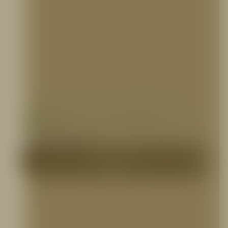
Gafas para Casco Forestal, NFPA 1971,
Bullard
SEGMENTO BOMBERIL
Me Interesa