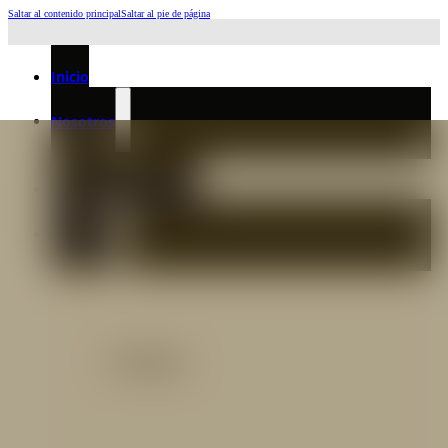
Saltar al contenido principal
Saltar al pie de página
Horario de Atención: L a J 6:45am-4:00pm - Viernes: 6:30am-3:00pm
Inicio
Nosotros
Nuestro Equipo
Preguntas frecuentes
Catálogo
Catálogo