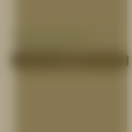
Manguera Industrial Sintética 1 1/2″ o 2
1/2″ X 100 pies, PVC, 5ELEM
MANGUERAS CONTRA INCENDIO
Me interesa