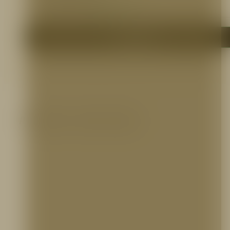
Ver Certificación UL:
https://bit.ly/2ki8JSx
Me interesa
Productos relacionados