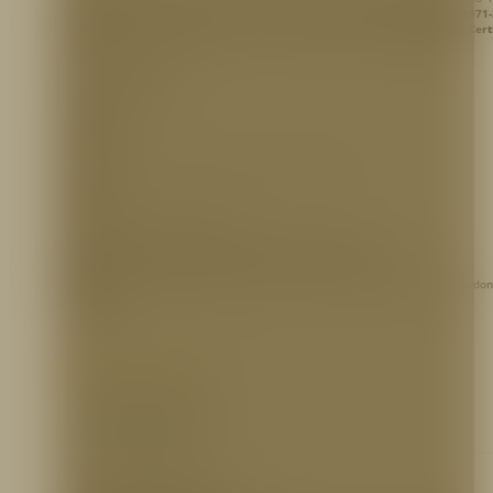
combinado con vulcanizado en autoclave.
Certificada con las normas NFPA 1971
ASTM F 2413:2011. COLOR: Negro
con distintivos amarillos,
Marca Croydon, Cert
UL
CERTIFICACIONES:
Clasificado UL
MATERIAL:
Cuacho natural combinado con vulcanizado en autoclave.
NORMAS:
NFPA 1971-2018 y ASTM F 2413:2011
REFERENCIA PARA PEDIDOS (FAVOR DEFINIR TALLA)
SEGNA699-42
– Bota Workman Rubber Fireman, Nomex 13″, NFPA 1971, UL, Croydon
AC68090
Tallas: 36 a 47
INFORMACIÓN ADICIONAL
Ficha Técnica
https://bit.ly/2kkK7sm
Certificaciones