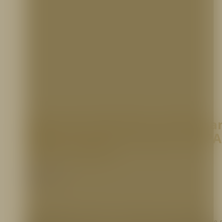
Botas para Bombero, Workma
Rubber Firemen, Nomex, NFPA
1971, Croydon
Segmento Bomberil
Bota para bombero
, elaborada en caucho natural, a través de un proceso 