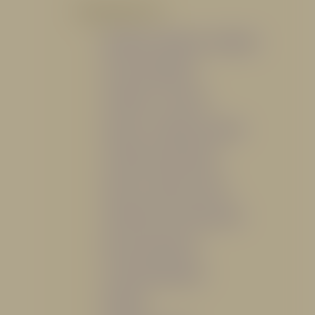
POR PRODUCTO
Mangueras, Monitores y Boquillas
Trajes para Bombero
Gabinetes y Accesorios
Siamesa y Cabezales de prueba
Válvulas Contra Incendio
Duchas y Fuentes Lavaojos
Sistemas Fijos Contra Incendio
Base de Emergencias
Caseta Para Manguera
Hidrantes