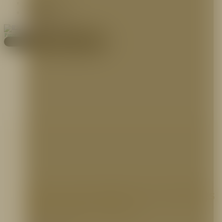
Contáctenos
Blog
Pagos
Cotiza aquí
Bolsa de Espalda de 5 Galones
para Agua, Scotty