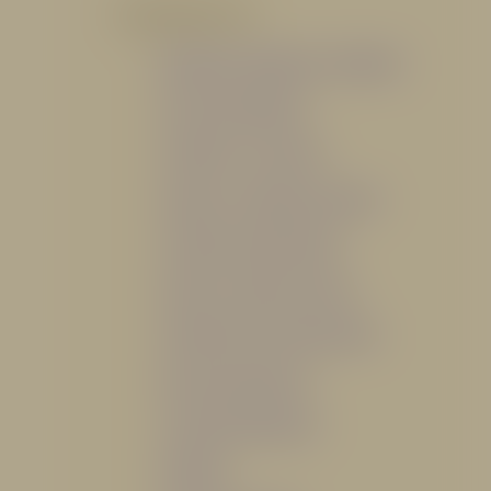
POR PRODUCTO
Mangueras, Monitores y Boquillas
Trajes para Bombero
Gabinetes y Accesorios
Siamesa y Cabezales de prueba
Válvulas Contra Incendio
Duchas y Fuentes Lavaojos
Sistemas Fijos Contra Incendio
Base de Emergencias
Caseta Para Manguera
Hidrantes