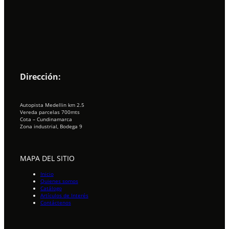
Dirección:
Autopista Medellin km 2.5
Vereda parcelas 700mts
Cota – Cundinamarca
Zona industrial, Bodega 9
MAPA DEL SITIO
Inicio
Quienes somos
Catálogo
Artículos de Interés
Contáctenos