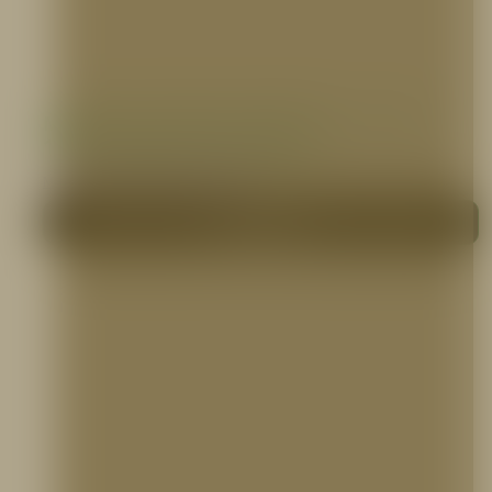
Manguera Industrial Sintética 1 1/2″ o 2
1/2″ X 100 pies, PVC, 5ELEM
MANGUERAS CONTRA INCENDIO
Me interesa