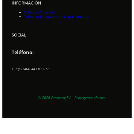
INFORMACIÓN
Política de Privacidad
Política de Transparencia y Ética Empresarial
SOCIAL
Teléfono:
+57 (1) 7464544 / 8966779
EXPERTOS EN PROTECCIÓN
© 2026 Prodeseg S.A - Protegemos Heroes.