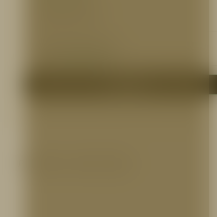
Certificaciones
N/A
Otros Documentos
Catálogo:
https://bit.ly/2jXhBwu
Me interesa
Productos relacionados