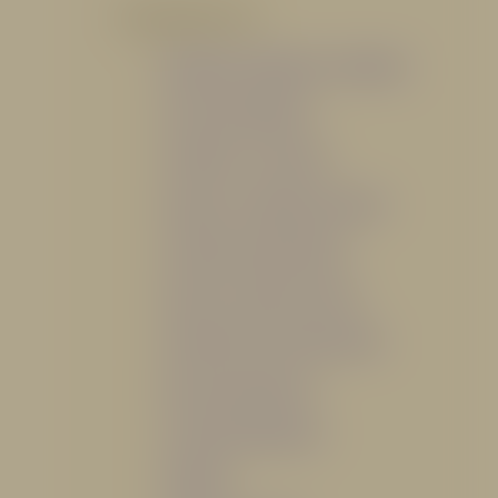
POR PRODUCTO
Mangueras, Monitores y Boquillas
Trajes para Bombero
Gabinetes y Accesorios
Siamesa y Cabezales de prueba
Válvulas Contra Incendio
Duchas y Fuentes Lavaojos
Sistemas Fijos Contra Incendio
Base de Emergencias
Caseta Para Manguera
Hidrantes