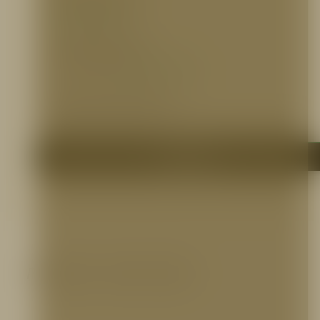
Ficha técnica
https://bit.ly/3VE1rG0
Certificaciones
Ver Certificación FM
https://bit.ly/3nBlS9G
Otros Documentos
N.A.
Me interesa
Productos relacionados