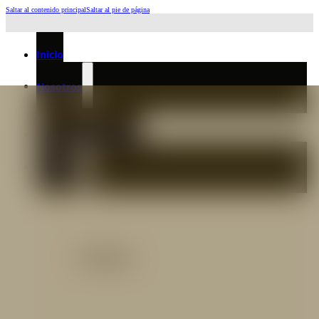
Saltar al contenido principal
Saltar al pie de página
Horario de Atención: L a J 6:45am-4:00pm - Viernes: 6:30am-3:00pm
Inicio
Nosotros
Nuestro Equipo
Preguntas frecuentes
Catálogo
Catálogo