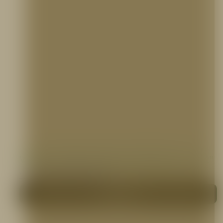
VÁLVULA REDUCTORA DE PRESION DE 1.1/2″
VÁLVULAS CONTRA INCENDIO
Me interesa