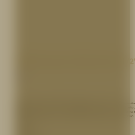
Gabinete para Válvula de 2 1/2
Gabinetes
Sistema provisto con estación de manguera de 2 1/2″
para uso priorita
bomberos, como apoyo de los sistemas de rociadores automáticos. Equipo diseña
mantener en la conexión caudal de
250 gpm ( 946 L/min)
. Basado en la norma 
NFPA 14/NTC 1669
Norma para la Instalación de conexiones de mangueras 
incendio.
MATERIAL: