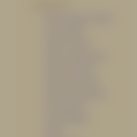
POR PRODUCTO
Mangueras, Monitores y Boquillas
Trajes para Bombero
Gabinetes y Accesorios
Siamesa y Cabezales de prueba
Válvulas Contra Incendio
Duchas y Fuentes Lavaojos
Sistemas Fijos Contra Incendio
Base de Emergencias
Caseta Para Manguera
Hidrantes