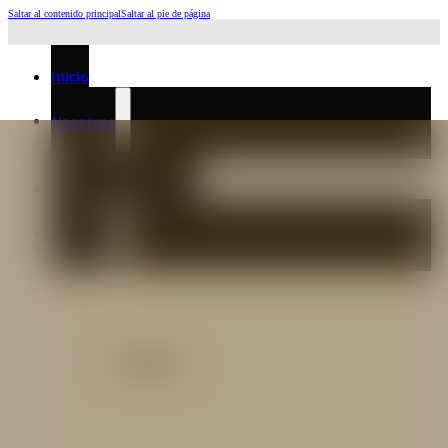
Saltar al contenido principal
Saltar al pie de página
Horario de Atención: L a J 6:45am-4:00pm - Viernes: 6:30am-3:00pm
Inicio
Nosotros
Nuestro Equipo
Preguntas frecuentes
Catálogo
Catálogo