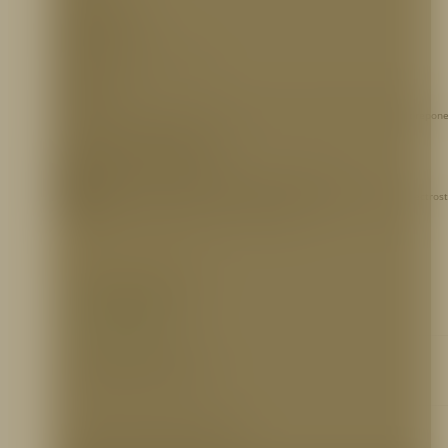
Lamina Cold Rolled
DIMENSIONES:
33X43X23 cm (Alto, Ancho, Fondo)
ACABADOS:
Pintura de base anticorrosiva color rojo (incrustar) o electrostática roja (sobrepone
cerradura con llave maestra sin vidrio.
REFERENCIA PARA PEDIDOS
GABPR706
– Gabinete valv/INC/33*43*23 CR Cal 20/Anticorrosivo
GABPR708
– Gabinete valv/SOB/33*43*23 CR Cal 20/Anticorrosivo Pintura-Electrost
VALWL072
– Válvula angular 2.1/2″ H/M UL/FM bronce
INFORMACIÓN ADICIONAL
Ficha técnica
http://bit.ly/2lIDlN2
Certificaciones
N/A
Otros Documentos