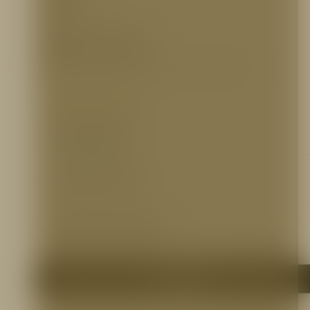
SERVICIO:
Con cabeza pentagonal y cuadrada
REFERENCIA PARA PEDIDOS
AGUTF831
– Llave para hidrante ajustable, Aluminio, TFT, A3800
INFORMACIÓN ADICIONAL
Ficha Técnica
https://bit.ly/2m315fg
Certificaciones
N/A
Otros Documentos
N/A
Me interesa