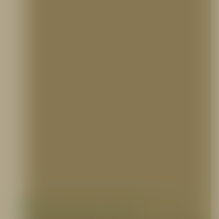
Manguera Industrial Sintética 1 1/2″ o 2
1/2″ X 100 pies, PVC, 5ELEM