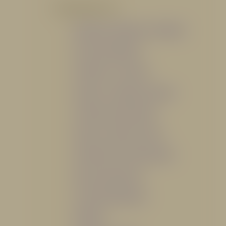
POR PRODUCTO
Mangueras, Monitores y Boquillas
Trajes para Bombero
Gabinetes y Accesorios
Siamesa y Cabezales de prueba
Válvulas Contra Incendio
Duchas y Fuentes Lavaojos
Sistemas Fijos Contra Incendio
Base de Emergencias
Caseta Para Manguera
Hidrantes