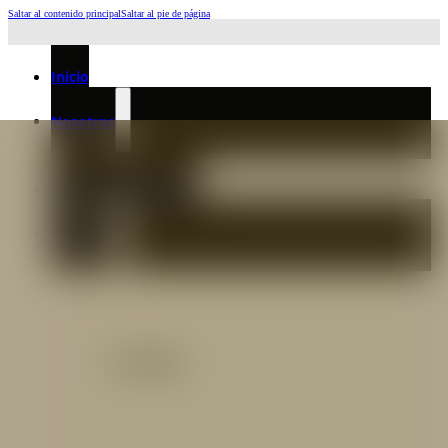
Saltar al contenido principal
Saltar al pie de página
Horario de Atención: L a J 6:45am-4:00pm - Viernes: 6:30am-3:00pm
Inicio
Nosotros
Nuestro Equipo
Preguntas frecuentes
Catálogo
Catálogo