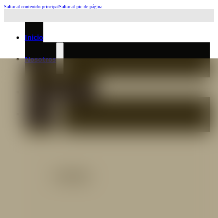
Saltar al contenido principal
Saltar al pie de página
Horario de Atención: L a J 6:45am-4:00pm - Viernes: 6:30am-3:00pm
Inicio
Nosotros
Nuestro Equipo
Preguntas frecuentes
Catálogo
Catálogo