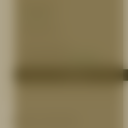
Ficha Técnica
https://bit.ly/2kwTFAi
Certificaciones
N/A
Otros Documentos
Manual de operación Eductor 125:
https://bit.ly/2lx6NWp
Manual de operación Eductor 350:
https://bit.ly/2lZs0IJ
Me interesa
Productos relacionados