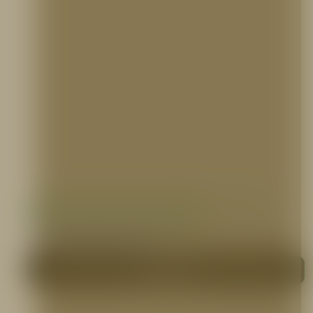
Manguera Industrial Sintética 1 1/2″ o 2
1/2″ X 100 pies, PVC, 5ELEM
MANGUERAS CONTRA INCENDIO
Me interesa