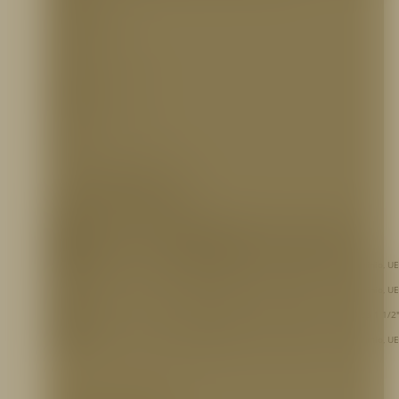
MATERIAL:
Aluminio Anodizado
Educción:
0.25%, 0.5%, 1%, 3% y 6%
PRESIÓN:
200 psi (opcional 150 psi)
FLUJO:
1 1/2″ = 60 gpm, 95 gpm o 125 gpm
2 1/2″ = 250 gpm o 350 gpm
REFERENCIA PARA PEDIDOS
ESPTF281
– Eductor 1 1/2″ NH (60GPM@200PSI), TFT, Aluminio, UE-060-NF
ESPTF284
– Eductor 1 1/2″ NH (95GPM@200PSI), TFT, Aluminio, UE-095-NF
ESPTF287
– Eductor 1 1/2″ NH (125GPM@200PSI), TFT, Aluminio, UE-125-NF
ESPTF290
– Eductor 2 1/2″ NH (250GPM@200PSI), con Manometro, TFT, Aluminio, UE
NF
ESPTF293
– Eductor 2 1/2″ NH (350GPM@200PSI), con Manometro, TFT, Aluminio, UE
NF
ESPTF287
– Eductor 1 1/2″ NH (125GPM@200PSI), TFT, Entrada 2 1/2″ x Salida 1 1/2″
125-NJ-NF
ESPTF294
– Eductor 2 1/2″ NH (350GPM@150PSI), con Manometro, TFT, Aluminio, UE
NF
INFORMACIÓN ADICIONAL