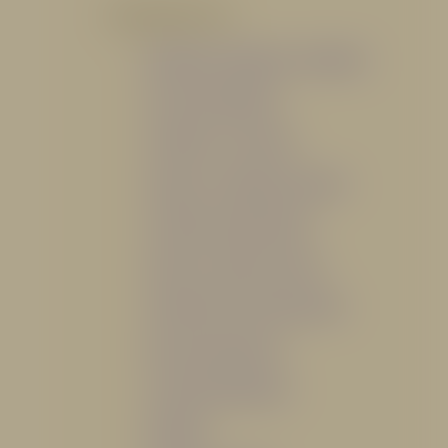
POR PRODUCTO
Mangueras, Monitores y Boquillas
Trajes para Bombero
Gabinetes y Accesorios
Siamesa y Cabezales de prueba
Válvulas Contra Incendio
Duchas y Fuentes Lavaojos
Sistemas Fijos Contra Incendio
Base de Emergencias
Caseta Para Manguera
Hidrantes