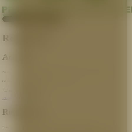
Pagos
Cotiza aquí
Registrarse
Acceder
Obligatorio
Nombre de usuario o correo electrónico
*
Obligatorio
Contraseña
*
Acceso
Recuérdame
¿Olvidaste la contraseña?
Registrarse
Obligatorio
Dirección de correo electrónico
*