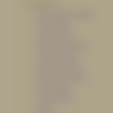
POR PRODUCTO
Mangueras, Monitores y Boquillas
Trajes para Bombero
Gabinetes y Accesorios
Siamesa y Cabezales de prueba
Válvulas Contra Incendio
Duchas y Fuentes Lavaojos
Sistemas Fijos Contra Incendio
Base de Emergencias
Caseta Para Manguera
Hidrantes