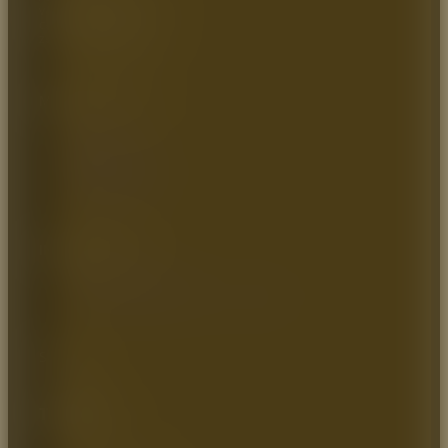
Vereda parcelas 700mts
Cota – Cundinamarca
Zona industrial, Bodega 9
MAPA DEL SITIO
Inicio
Quienes somos
Catálogo
Artículos de Interés
Contáctenos
INFORMACIÓN
Política de Privacidad
Política de Transparencia y Ética Empresarial
SOCIAL
Teléfono: