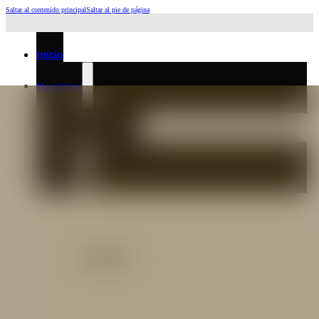
Saltar al contenido principal
Saltar al pie de página
Horario de Atención: L a J 6:45am-4:00pm - Viernes: 6:30am-3:00pm
Inicio
Nosotros
Nuestro Equipo
Preguntas frecuentes
Catálogo
Catálogo