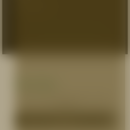
+57 (1) 7464544 / 8966779
EXPERTOS EN PROTECCIÓN
© 2026 Prodeseg S.A - Protegemos Heroes.
Zona pagos
Selecciona el medio que prefieras para realizar
tus pagos.
Pagos PSE