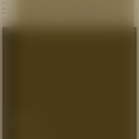
Se enviará un enlace a tu dirección de correo electrónico para establecer una nueva contraseña.
Tus datos personales se utilizarán para procesar tu pedido, mejorar tu experiencia en esta web, gestionar el
acceso a tu cuenta y otros propósitos descritos en nuestra
política de privacidad
.
Registrarse
Dirección:
Autopista Medellin km 2.5