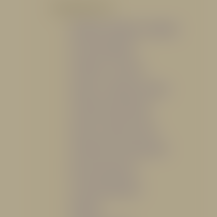
POR PRODUCTO
Mangueras, Monitores y Boquillas
Trajes para Bombero
Gabinetes y Accesorios
Siamesa y Cabezales de prueba
Válvulas Contra Incendio
Duchas y Fuentes Lavaojos
Sistemas Fijos Contra Incendio
Base de Emergencias
Caseta Para Manguera
Hidrantes