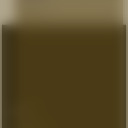
28 marzo, 2023
Aquí te contamos cuáles son y en qué consisten los objetivos básicos de la protección
contra incendios para que la…
Dirección:
Autopista Medellin km 2.5