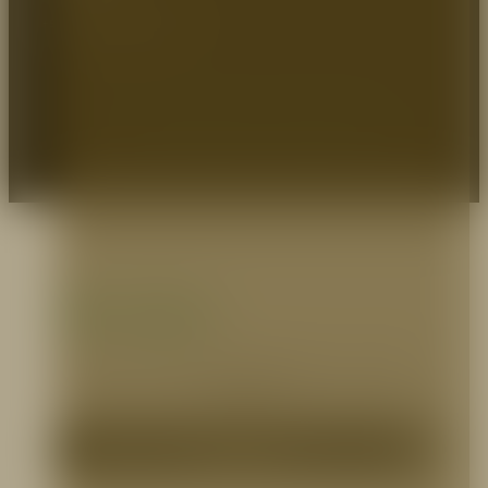
+57 (1) 7464544 / 8966779
EXPERTOS EN PROTECCIÓN
© 2026 Prodeseg S.A - Protegemos Heroes.
Zona pagos
Selecciona el medio que prefieras para realizar
tus pagos.
Pagos PSE