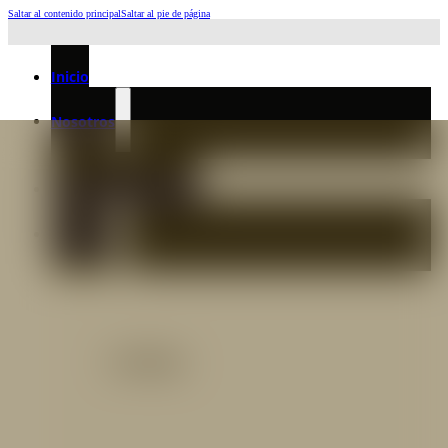
Saltar al contenido principal
Saltar al pie de página
Horario de Atención: L a J 6:45am-4:00pm - Viernes: 6:30am-3:00pm
Inicio
Nosotros
Nuestro Equipo
Preguntas frecuentes
Catálogo
Catálogo