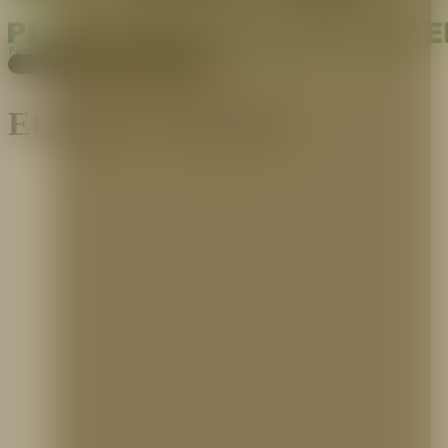
Pagos
Cotiza aquí
Etiqueta:
Extinción