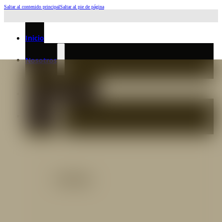
Saltar al contenido principal
Saltar al pie de página
Horario de Atención: L a J 6:45am-4:00pm - Viernes: 6:30am-3:00pm
Inicio
Nosotros
Nuestro Equipo
Preguntas frecuentes
Catálogo
Catálogo