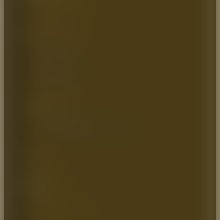
Zona industrial, Bodega 9
MAPA DEL SITIO
Inicio
Quienes somos
Catálogo
Artículos de Interés
Contáctenos
INFORMACIÓN
Política de Privacidad
Política de Transparencia y Ética Empresarial
SOCIAL
Teléfono:
+57 (1) 7464544 / 8966779