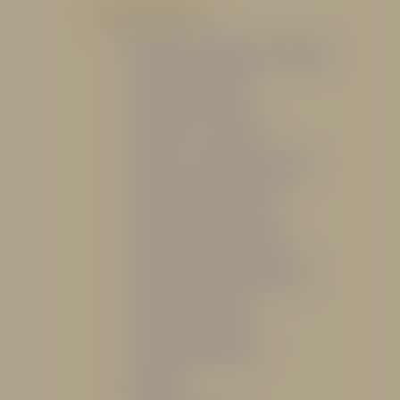
POR PRODUCTO
Mangueras, Monitores y Boquillas
Trajes para Bombero
Gabinetes y Accesorios
Siamesa y Cabezales de prueba
Válvulas Contra Incendio
Duchas y Fuentes Lavaojos
Sistemas Fijos Contra Incendio
Base de Emergencias
Caseta Para Manguera
Hidrantes