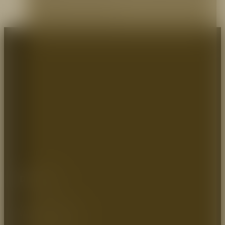
Teniendo en cuenta que toda edificación, obra civil e instalación en general debe contar
con las condiciones mínimas de seguridad…
Dirección:
Autopista Medellin km 2.5
Vereda parcelas 700mts
Cota – Cundinamarca