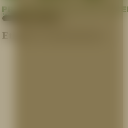
Pagos
Cotiza aquí
Etiqueta:
mantenimiento