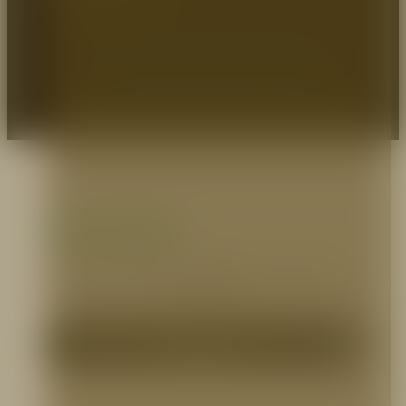
EXPERTOS EN PROTECCIÓN
© 2026 Prodeseg S.A - Protegemos Heroes.
Zona pagos
Selecciona el medio que prefieras para realizar
tus pagos.
Pagos PSE