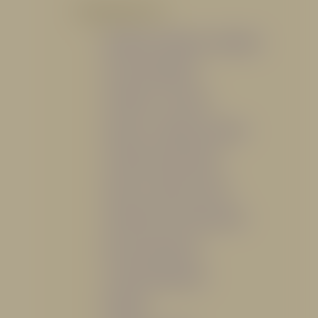
POR PRODUCTO
Mangueras, Monitores y Boquillas
Trajes para Bombero
Gabinetes y Accesorios
Siamesa y Cabezales de prueba
Válvulas Contra Incendio
Duchas y Fuentes Lavaojos
Sistemas Fijos Contra Incendio
Base de Emergencias
Caseta Para Manguera
Hidrantes