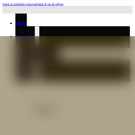
Saltar al contenido principal
Saltar al pie de página
Horario de Atención: L a J 6:45am-4:00pm - Viernes: 6:30am-3:00pm
Inicio
Nosotros
Nuestro Equipo
Preguntas frecuentes
Catálogo
Catálogo