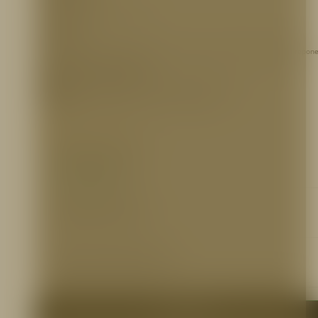
77X77X20 cm (Alto, Ancho, Fondo)
ACABADOS:
Pintura de base anticorrosiva color rojo (Incrustar) o electrostática roja (sobrepone
REFERENCIA PARA PEDIDOS
GABPR600
– Gabinete INC/77*77*20 CR CAL 20/Anticorrosivo
GABPR602
– Gabinete SOB/77*77*20 CR CAL 20/Electro
INFORMACIÓN ADICIONAL
Ficha técnica
http://bit.ly/2k7kTgX
Certificaciones
N/A
Otros Documentos
N/A
Me interesa