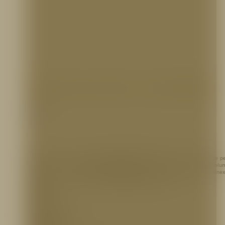
Gabinete de 85 en Cold Rolled
Gabinetes
Sistema provisto con estación de
manguera de 1 1/2″
para uso prioritario de p
entrenado, conexión de
manguera de 2 1/2″
para suministrar un mayor volu
agua para uso de los bomberos. Equipo diseñado para mantener en la conex
manguera de 1 1/2″ un caudal de
100 gpm (379 L/min)
y para…
MATERIAL:
Lamina Cold Rolled
DIMENSIONES: