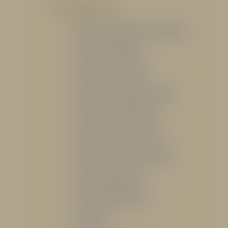
POR PRODUCTO
Mangueras, Monitores y Boquillas
Trajes para Bombero
Gabinetes y Accesorios
Siamesa y Cabezales de prueba
Válvulas Contra Incendio
Duchas y Fuentes Lavaojos
Sistemas Fijos Contra Incendio
Base de Emergencias
Caseta Para Manguera
Hidrantes