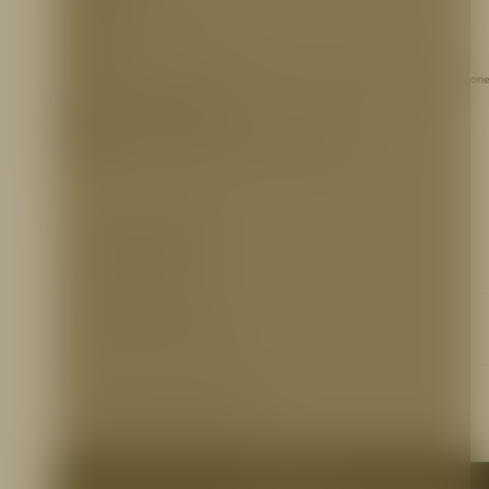
85X70X23 cm (Alto, Ancho, Fondo)
ACABADOS:
Pintura de base anticorrosiva color rojo (Incrustar) o electrostática roja (sobrepone
REFERENCIA PARA PEDIDOS
GABPR701
– Gabinete INC/85*70*23 CR CAL 20/Anticorrosivo
GABPR703
– Gabinete SOB/85*70*23 CR CAL 20/Electro
INFORMACIÓN ADICIONAL
Ficha técnica
http://bit.ly/2lBWSPo
Certificaciones
N/A
Otros Documentos
N/A
Me interesa