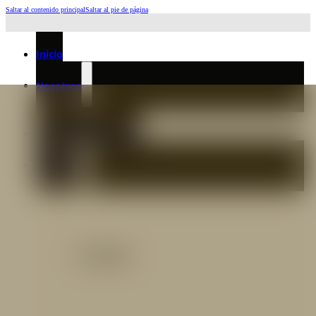
Saltar al contenido principal
Saltar al pie de página
Horario de Atención: L a J 6:45am-4:00pm - Viernes: 6:30am-3:00pm
Inicio
Nosotros
Nuestro Equipo
Preguntas frecuentes
Catálogo
Catálogo