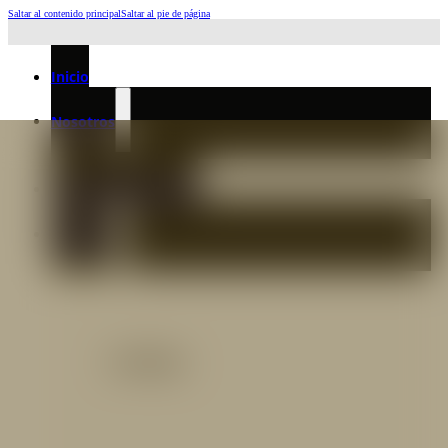
Saltar al contenido principal
Saltar al pie de página
Horario de Atención: L a J 6:45am-4:00pm - Viernes: 6:30am-3:00pm
Inicio
Nosotros
Nuestro Equipo
Preguntas frecuentes
Catálogo
Catálogo