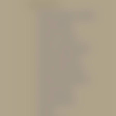
POR PRODUCTO
Mangueras, Monitores y Boquillas
Trajes para Bombero
Gabinetes y Accesorios
Siamesa y Cabezales de prueba
Válvulas Contra Incendio
Duchas y Fuentes Lavaojos
Sistemas Fijos Contra Incendio
Base de Emergencias
Caseta Para Manguera
Hidrantes