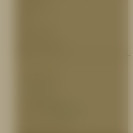
Listada UL y Aprobada por FM
MATERIAL:
Bronce
PRESIÓN DE TRABAJO:
300 PSI.
REFERENCIA PARA PEDIDOS
VALWL011
– Válvula compuerta 2 1/2″ H/M roscada 300 PSI bronce UL/FM, Wilson 
INFORMACIÓN ADICIONAL
Ficha técnica
https://bit.ly/2lxcsM9
Certificaciones
Ver Certificación FM
https://bit.ly/2kxmrkv
Ver Certificación UL
https://bit.ly/2k23FkV
Otros Documentos
N.A.