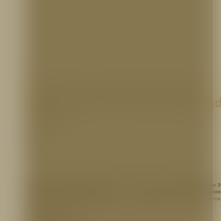
Válvula de compuerta (tipo
cortina) de 2 1/2″ NH Certifica
UL/FM
Hidrantes
Válvula de compuerta o tipo cortina
de
2 1/2″
, en bronce,
presión de trabajo 3
Listada UL y Aprobada por FM,
para uso en
hidrantes u otras aplicacio
conexiones son
2 1/2″ NPT hembra x 2 1/2″ NH macho
para conectarse con ma
contra incendios.
CERTIFICACIONES: