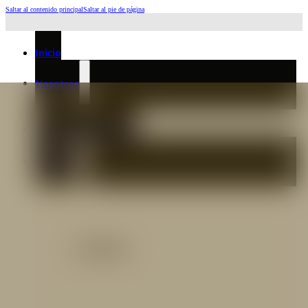
Saltar al contenido principal
Saltar al pie de página
Horario de Atención: L a J 6:45am-4:00pm - Viernes: 6:30am-3:00pm
Inicio
Nosotros
Nuestro Equipo
Preguntas frecuentes
Catálogo
Catálogo