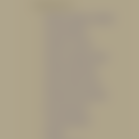
POR PRODUCTO
Mangueras, Monitores y Boquillas
Trajes para Bombero
Gabinetes y Accesorios
Siamesa y Cabezales de prueba
Válvulas Contra Incendio
Duchas y Fuentes Lavaojos
Sistemas Fijos Contra Incendio
Base de Emergencias
Caseta Para Manguera
Hidrantes