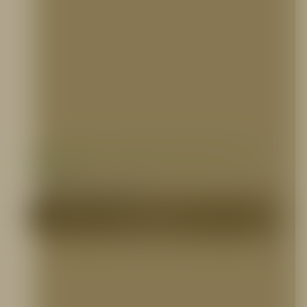
Concentrado de Espuma AR-AFFF 3X3-C6,
HD FIRE
CONCENTRADOS DE ESPUMA
Me Interesa