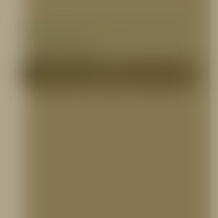
Concentrado de Espuma AFFF 3% HD AFFF
3F-C6 , HD FIRE
CONCENTRADOS DE ESPUMA
Me Interesa