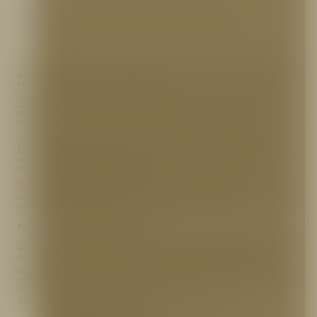
Articulos
/
¿Cuáles son los requisitos para ser un Bombero en Colombia?
9 noviembre, 2021
¡Bienvenido(a) a un nuevo artículo de Prodeseg S.A.! En esta oportunidad, estaremos hablando
acerca del oficio de ser bombero, su importancia y su campo de acción profesional. Acompáñenos
para conocer un poco más sobre este admirable trabajo.
Ser bombero es uno de los oficios más valientes al que una persona puede dedicarse, teniendo en
cuenta el alto riesgo que conlleva su ejecución; sin embargo, cuando se habla de lo que hace un
bombero, muchas veces se queda corta su definición, pues se cree que solo se trata de atender
incendios.
Sí, efectivamente, un bombero es la persona que se dedica a extinguir incendios y a rescatar a las
personas inmersas en dicha emergencia, pero lo cierto es que un bombero cubre muchos más
frentes: atiende desde un incendio hasta una fuga de gas, una explosión, un deslizamiento de tierra,
una inundación, un rescate vehicular, un rescate de alturas o una búsqueda y/o rescate en
estructuras colapsadas, entre otros tipos de siniestros.
De este modo, la principal función de un bombero consiste en brindar ayuda, protección y guía a
la comunidad, tanto al momento de una emergencia, como antes de esta, asesorando e informando
a todas las personas e instituciones acerca de la seguridad y la prevención de incendios. ¡Ya
podemos imaginarnos entonces su grado de importancia dentro de la sociedad!
¿Cómo ser bombero profesional?
En Colombia, no todos los bomberos reciben un sueldo, pues algunos de ellos son voluntarios,
esto quiere decir que pertenecen a los Cuerpos de Bomberos Voluntarios de Colombia, los cuales,
organizados como asociaciones sin ánimo de lucro, buscan ofrecer un servicio comunitario.
No obstante, todos los bomberos, ya sean voluntarios o asalariados, deben pertenecer al sistema de
salud, estar afiliados a una Administradora de Riesgos Laborales (ARL), cotizar en el Sistema
General de Pensiones y tener un seguro de vida.
Además de esto, todo bombero debe contar con las siguientes 7 competencias:
Saber mantener la calma en situaciones de alto riesgo.