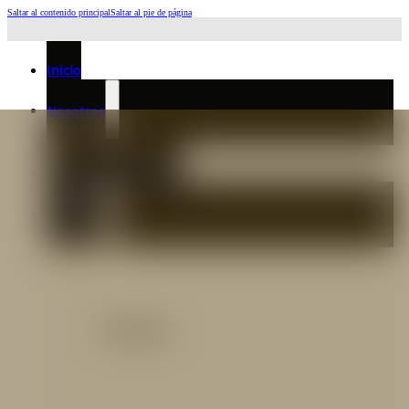
Saltar al contenido principal
Saltar al pie de página
Horario de Atención: L a J 6:45am-4:00pm - Viernes: 6:30am-3:00pm
Inicio
Nosotros
Nuestro Equipo
Preguntas frecuentes
Catálogo
Catálogo