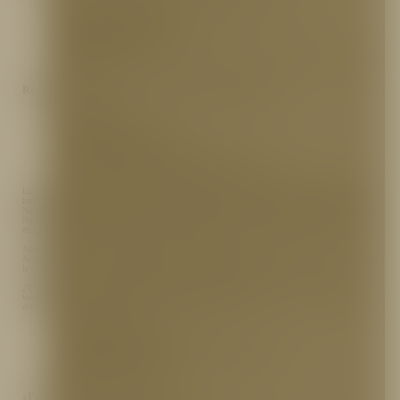
Gusto por el trabajo en equipo.
No sentir temor por las alturas ni por los espacios reducidos u oscuros.
Ser ágil, inteligente y rápido(a).
Gusto por la asistencia a la comunidad.
Tener disponibilidad 24/7.
Estar dispuesto a recibir con respeto las ordenes de los superiores jerárquicos dentro de la
institución.
Requisitos para ingresar al Cuerpo Oficial de Bomberos:
Ser colombiano.
Ser mayor de 18 años.
Tener definida la situación militar.
Ser bachiller (educación mínima).
Tener licencia de conducción C1 o equivalente.
No haber sido o estar condenado a penas privativas de la libertad.
No tener antecedentes disciplinarios ni fiscales vigentes.
Luego de evaluar el cumplimiento de las competencias y los requisitos, si el aspirante considera
hacer su postulación, debe hacerlo a través de la convocatoria pública que realiza la Comisión
Nacional del Servicio Civil y tomar un curso de formación y capacitación que imparte la Dirección
Nacional de Bomberos de Colombia. *Se recomienda verificar esta información con la institución
de su interés, según la ciudad en la que se encuentre.
Además de este curso, para hacer parte de los Cuerpos de Bomberos Oficiales, Voluntarios y
Aeronáuticos del país, es necesario aprobar una serie de pruebas físicas, psicológicas y médicas que
le serán mencionadas al aspirante durante el proceso de postulación.
¿Y qué pasa con los voluntarios? Aquellas personas que desean ingresar a la institución como
voluntarios, también deben realizar el curso de formación que establece la ley y, de igual manera,
deben cumplir con ciertos requisitos. Algunos de estos son:
Ser mayor de 18 años.
Ser bachiller (educación mínima).
Ser ciudadano colombiano o extranjero con cédula de extranjería.
Tener definida la situación militar.
No tener impedimentos físicos ni antecedentes judiciales.
Tener vocación de servicio.
¿Por qué animarse a ser bombero?