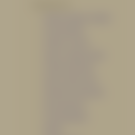
POR PRODUCTO
Mangueras, Monitores y Boquillas
Trajes para Bombero
Gabinetes y Accesorios
Siamesa y Cabezales de prueba
Válvulas Contra Incendio
Duchas y Fuentes Lavaojos
Sistemas Fijos Contra Incendio
Base de Emergencias
Caseta Para Manguera
Hidrantes