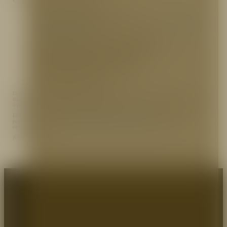
Es una profesión al servicio de los demás.
Se hace parte de un equipo encaminado a ayudar a otros.
Se adquieren diversas habilidades para hacer parte de una de las
9 especialidades del
Cuerpo Oficial de Bomberos
:
Grupo Búsqueda y Rescate de Animales en Emergencias (BRAE)
Grupo Especializado de Búsqueda y Rescate Urbano (USAR)
Grupo de Materiales Peligrosos (MATPEL REC NBQR)
Grupo Especializado en la Gestión Integral del Riesgo contra Incendios Forestales
Grupo Especializado de Salvamento y Rescate Acuático
Sistema de Aeronaves Remotamente Tripuladas
Grupo de Investigación de Incendios y Explosiones
Equipo Técnico de Rescate (ETR)
Central de Comunicaciones y Radio
Dado el riesgo que conlleva el ejercicio de esta labor, nuestros trajes para bomberos están
diseñados y fabricados para proteger a los rescatistas y salvaguardar su integridad física de riesgos
o peligros latentes por incendios u otros siniestros.
En Prodeseg S.A., ofrecemos trajes de alta calidad para los sectores bomberil, industrial y
petrolero. Conozca aquí
https://prodeseg.com.co/trajes-para-bomberos/
sus principales
características.
¡Gracias por leernos!