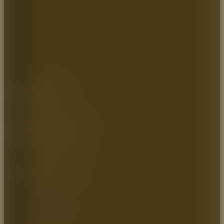
Dirección:
Autopista Medellin km 2.5
Vereda parcelas 700mts
Cota – Cundinamarca
Zona industrial, Bodega 9
MAPA DEL SITIO
Inicio
Quienes somos
Catálogo
Artículos de Interés
Contáctenos