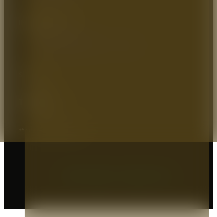
INFORMACIÓN
Política de Privacidad
Política de Transparencia y Ética Empresarial
SOCIAL
Teléfono:
+57 (1) 7464544 / 8966779
EXPERTOS EN PROTECCIÓN
© 2026 Prodeseg S.A - Protegemos Heroes.