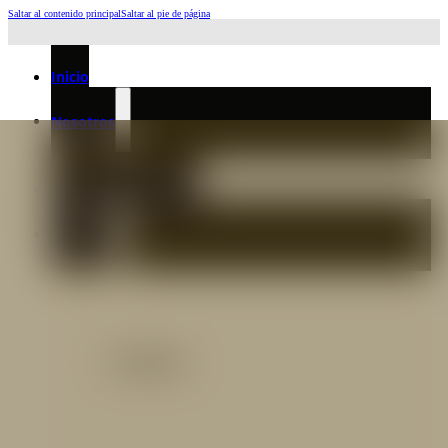
Saltar al contenido principal
Saltar al pie de página
Horario de Atención: L a J 6:45am-4:00pm - Viernes: 6:30am-3:00pm
Inicio
Nosotros
Nuestro Equipo
Preguntas frecuentes
Catálogo
Catálogo