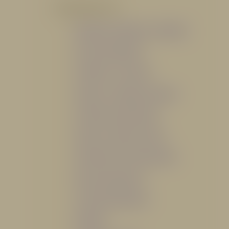
POR PRODUCTO
Mangueras, Monitores y Boquillas
Trajes para Bombero
Gabinetes y Accesorios
Siamesa y Cabezales de prueba
Válvulas Contra Incendio
Duchas y Fuentes Lavaojos
Sistemas Fijos Contra Incendio
Base de Emergencias
Caseta Para Manguera
Hidrantes