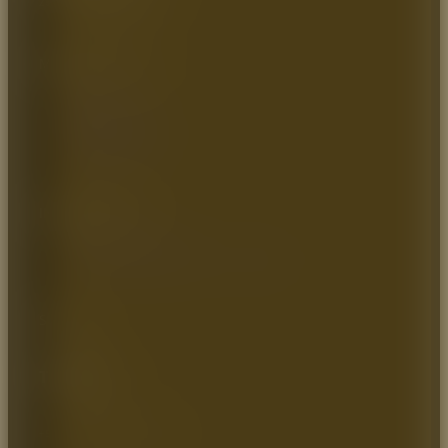
Zona industrial, Bodega 9
MAPA DEL SITIO
Inicio
Quienes somos
Catálogo
Artículos de Interés
Contáctenos
INFORMACIÓN
Política de Privacidad
Política de Transparencia y Ética Empresarial
SOCIAL
Teléfono:
+57 (1) 7464544 / 8966779