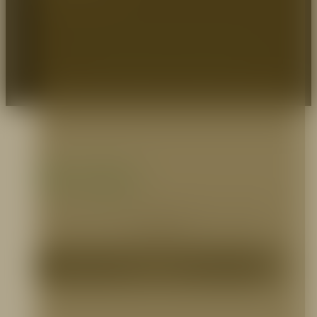
EXPERTOS EN PROTECCIÓN
© 2026 Prodeseg S.A - Protegemos Heroes.
Zona pagos
Selecciona el medio que prefieras para realizar
tus pagos.
Pagos PSE