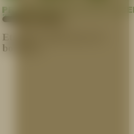
Pagos
Cotiza aquí
Etiqueta:
diferencias de
boquillas