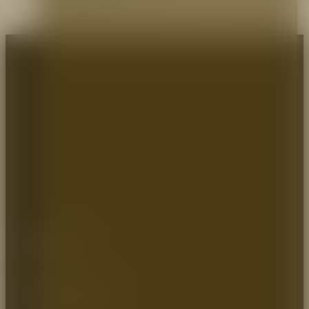
¿Cuál es la mejor opción para su necesidad? ¡Bienvenido a un nuevo artículo de Prodeseg
S.A! En esta oportunidad, estaremos…
Dirección:
Autopista Medellin km 2.5
Vereda parcelas 700mts
Cota – Cundinamarca