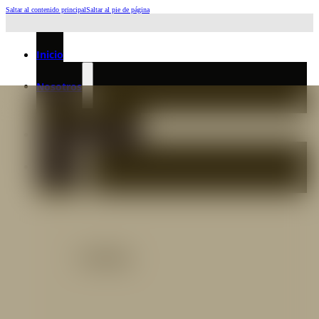
Saltar al contenido principal
Saltar al pie de página
Horario de Atención: L a J 6:45am-4:00pm - Viernes: 6:30am-3:00pm
Inicio
Nosotros
Nuestro Equipo
Preguntas frecuentes
Catálogo
Catálogo