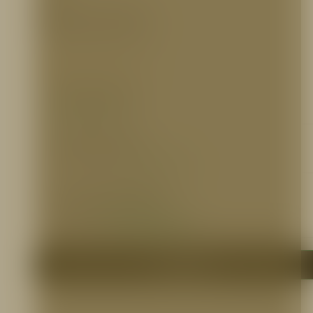
REFERENCIA PARA PEDIDOS
FAVOR COMUNICARSE CON VENTAS
INFORMACIÓN ADICIONAL
Ficha Técnica
https://bit.ly/2kmwqsY
Certificaciones
Ver Certificación UL:
https://bit.ly/2lHTUst
Otros Documentos
Brochure:
https://bit.ly/2k8JORi
Brochure (Español):
http://bit.ly/32yFHPu
Liquido de limpieza:
https://bit.ly/2lBweGm
Me interesa