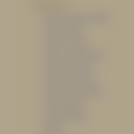
POR PRODUCTO
Mangueras, Monitores y Boquillas
Trajes para Bombero
Gabinetes y Accesorios
Siamesa y Cabezales de prueba
Válvulas Contra Incendio
Duchas y Fuentes Lavaojos
Sistemas Fijos Contra Incendio
Base de Emergencias
Caseta Para Manguera
Hidrantes