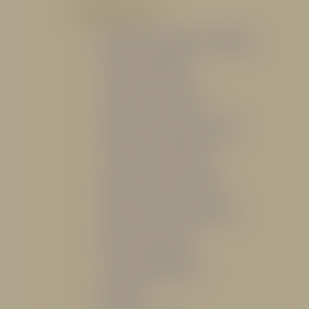
POR PRODUCTO
Mangueras, Monitores y Boquillas
Trajes para Bombero
Gabinetes y Accesorios
Siamesa y Cabezales de prueba
Válvulas Contra Incendio
Duchas y Fuentes Lavaojos
Sistemas Fijos Contra Incendio
Base de Emergencias
Caseta Para Manguera
Hidrantes