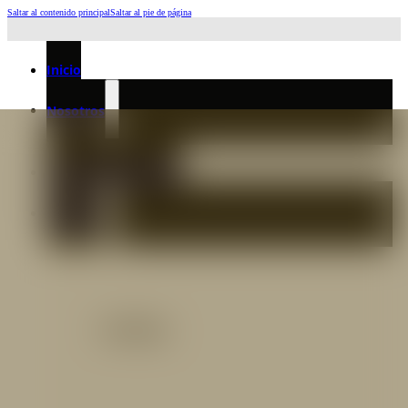
Saltar al contenido principal
Saltar al pie de página
Horario de Atención: L a J 6:45am-4:00pm - Viernes: 6:30am-3:00pm
Inicio
Nosotros
Nuestro Equipo
Preguntas frecuentes
Catálogo
Catálogo