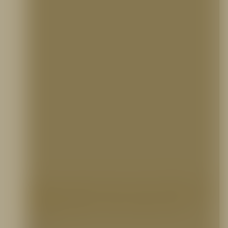
Bifurcación de 2 1/2″ NH x (2)
salidas de 1 1/2″ NH, TFT
Hidrantes