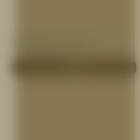
Manguera Industrial Sintética 1 1/2″ o 2
1/2″ X 100 pies, PVC, 5ELEM
MANGUERAS CONTRA INCENDIO
Me interesa