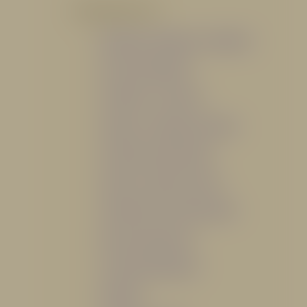
POR PRODUCTO
Mangueras, Monitores y Boquillas
Trajes para Bombero
Gabinetes y Accesorios
Siamesa y Cabezales de prueba
Válvulas Contra Incendio
Duchas y Fuentes Lavaojos
Sistemas Fijos Contra Incendio
Base de Emergencias
Caseta Para Manguera
Hidrantes