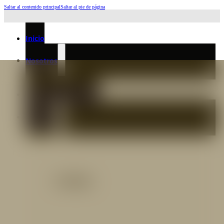
Saltar al contenido principal
Saltar al pie de página
Horario de Atención: L a J 6:45am-4:00pm - Viernes: 6:30am-3:00pm
Inicio
Nosotros
Nuestro Equipo
Preguntas frecuentes
Catálogo
Catálogo