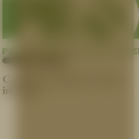
Pagos
Cotiza aquí
Categoría:
Siamesa contra
incendio