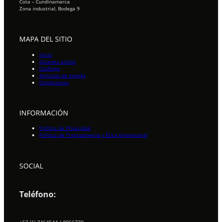
Cota – Cundinamarca
Zona industrial, Bodega 9
MAPA DEL SITIO
Inicio
Quienes somos
Catálogo
Artículos de Interés
Contáctenos
INFORMACIÓN
Política de Privacidad
Política de Transparencia y Ética Empresarial
SOCIAL
Teléfono:
+57 (1) 7464544 / 8966779