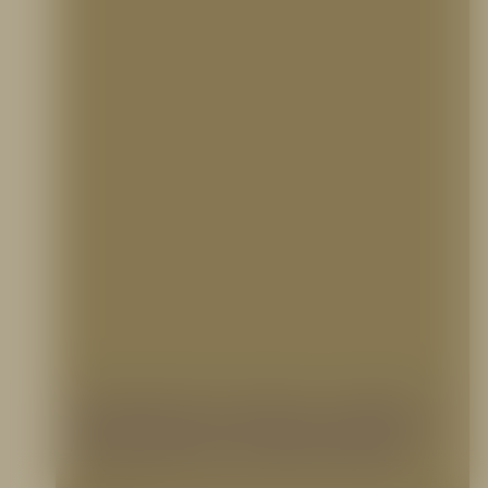
Cabezales de prueba y bombas
estacionarias contraincendios