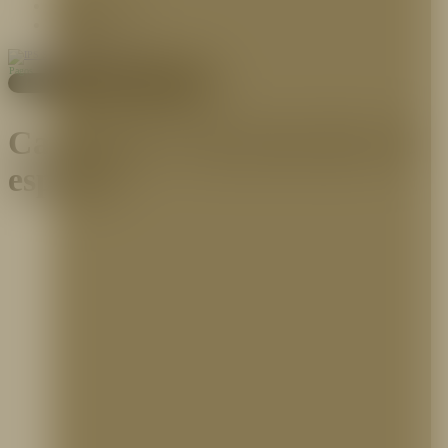
Contáctenos
Blog
Pagos
Cotiza aquí
Categoría:
Concentrados de
espuma