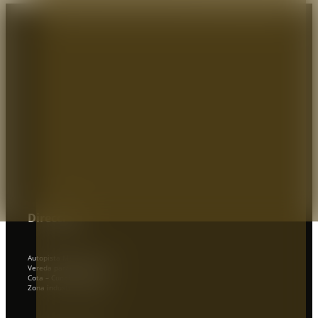
Dirección:
Autopista Medellin km 2.5
Vereda parcelas 700mts
Cota – Cundinamarca
Zona industrial, Bodega 9