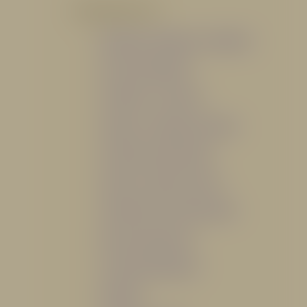
POR PRODUCTO
Mangueras, Monitores y Boquillas
Trajes para Bombero
Gabinetes y Accesorios
Siamesa y Cabezales de prueba
Válvulas Contra Incendio
Duchas y Fuentes Lavaojos
Sistemas Fijos Contra Incendio
Base de Emergencias
Caseta Para Manguera
Hidrantes