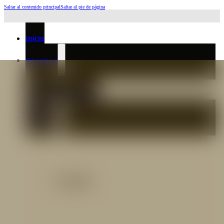
Saltar al contenido principal
Saltar al pie de página
Horario de Atención: L a J 6:45am-4:00pm - Viernes: 6:30am-3:00pm
Inicio
Nosotros
Nuestro Equipo
Preguntas frecuentes
Catálogo
Catálogo