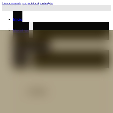
Saltar al contenido principal
Saltar al pie de página
Horario de Atención: L a J 6:45am-4:00pm - Viernes: 6:30am-3:00pm
Inicio
Nosotros
Nuestro Equipo
Preguntas frecuentes
Catálogo
Catálogo