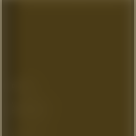
Dirección:
Autopista Medellin km 2.5
Vereda parcelas 700mts
Cota – Cundinamarca
Zona industrial, Bodega 9
MAPA DEL SITIO