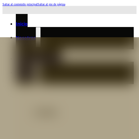
Saltar al contenido principal
Saltar al pie de página
Horario de Atención: L a J 6:45am-4:00pm - Viernes: 6:30am-3:00pm
Inicio
Nosotros
Nuestro Equipo
Preguntas frecuentes
Catálogo
Catálogo