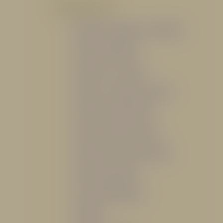
POR PRODUCTO
Mangueras, Monitores y Boquillas
Trajes para Bombero
Gabinetes y Accesorios
Siamesa y Cabezales de prueba
Válvulas Contra Incendio
Duchas y Fuentes Lavaojos
Sistemas Fijos Contra Incendio
Base de Emergencias
Caseta Para Manguera
Hidrantes