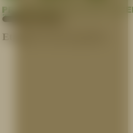
Pagos
Cotiza aquí
Etiqueta:
torres gemelas