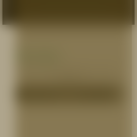
© 2026 Prodeseg S.A - Protegemos Heroes.
Zona pagos
Selecciona el medio que prefieras para realizar
tus pagos.
Pagos PSE