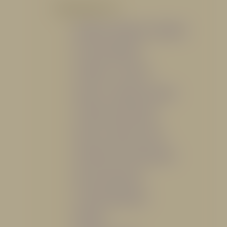
POR PRODUCTO
Mangueras, Monitores y Boquillas
Trajes para Bombero
Gabinetes y Accesorios
Siamesa y Cabezales de prueba
Válvulas Contra Incendio
Duchas y Fuentes Lavaojos
Sistemas Fijos Contra Incendio
Base de Emergencias
Caseta Para Manguera
Hidrantes