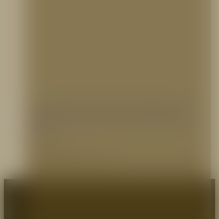
Los inicios de los Laboratorios
UL
18 octubre, 2019
Fuente tomada de Fire Equipment Mexico En 1980 el futuro fundador de los Laboratorios
UL, William Henry Merrill, Jr., graduado…