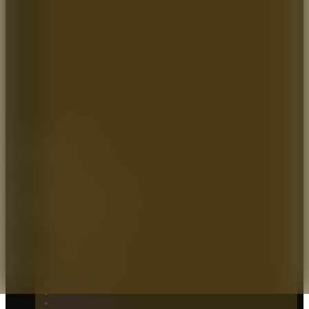
Dirección:
Autopista Medellin km 2.5
Vereda parcelas 700mts
Cota – Cundinamarca
Zona industrial, Bodega 9
MAPA DEL SITIO
Inicio
Quienes somos
Catálogo