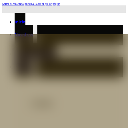
Saltar al contenido principal
Saltar al pie de página
Horario de Atención: L a J 6:45am-4:00pm - Viernes: 6:30am-3:00pm
Inicio
Nosotros
Nuestro Equipo
Preguntas frecuentes
Catálogo
Catálogo