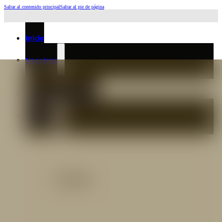
Saltar al contenido principal
Saltar al pie de página
Horario de Atención: L a J 6:45am-4:00pm - Viernes: 6:30am-3:00pm
Inicio
Nosotros
Nuestro Equipo
Preguntas frecuentes
Catálogo
Catálogo