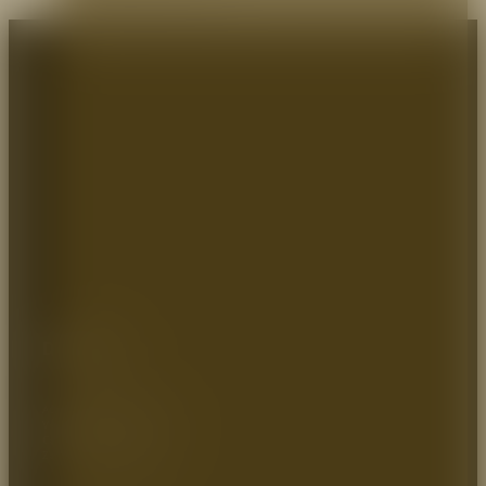
Dirección:
Autopista Medellin km 2.5
Vereda parcelas 700mts
Cota – Cundinamarca
Zona industrial, Bodega 9