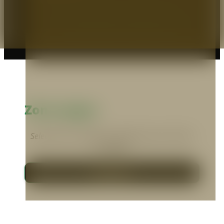
EXPERTOS EN PROTECCIÓN
© 2026 Prodeseg S.A - Protegemos Heroes.
Zona pagos
Selecciona el medio que prefieras para realizar
tus pagos.
Pagos PSE