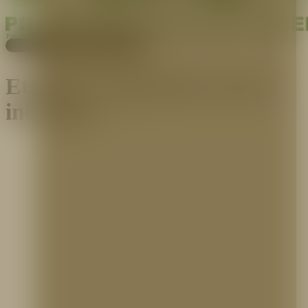
Pagos
Cotiza aquí
Etiqueta:
seguridad contra
incendios