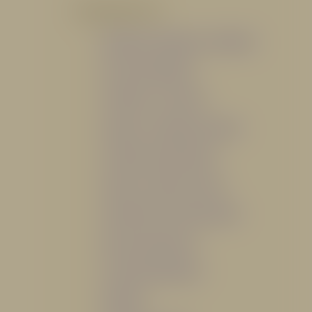
POR PRODUCTO
Mangueras, Monitores y Boquillas
Trajes para Bombero
Gabinetes y Accesorios
Siamesa y Cabezales de prueba
Válvulas Contra Incendio
Duchas y Fuentes Lavaojos
Sistemas Fijos Contra Incendio
Base de Emergencias
Caseta Para Manguera
Hidrantes